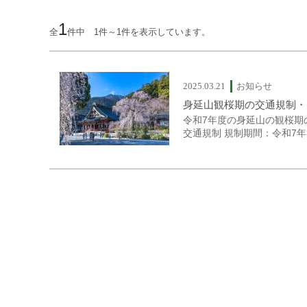
1
全
件中 1件～1件を表示しています。
2025.03.21
お知らせ
身延山観桜期の交通規制・
令和7年度の身延山の観桜期
交通規制 規制期間：令和7年
容：身延山門内地域への一般車両通行規制 ●シャトルバス シャト
き（最終）午後4時 帰り（最終）午後6時 身延町総合文化会
間約8分） 【料金】 大人（往復）500円 大人（片道）250円 ※中学生以上 小人（往復）
250円 小人（片道）125円 ※小学生 幼
終は午後6時です。 総合文化会館の