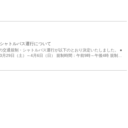
シャトルバス運行について
の交通規制・シャトルバス運行が以下のとおり決定いたしました。 ●
3月29日（土）～4月6日（日） 規制時間：午前9時～午後4時 規制内
ルバス（午前9時～午後4時） 行
館 ～ 身延山仲町駐車場（所要時
児 無料 ※帰りの総合文化会館行きのバスの最
駐車場は午後6時30分に閉まります。 久遠寺のしだれ桜の
開花状況は以下のライブカメラを参照ください。 https://www.kuonji.jp/live-camera/