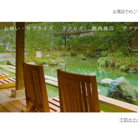
お電話でのご
お祝い・サプライズ
アクセス
館内施設
アク
下部ホテル